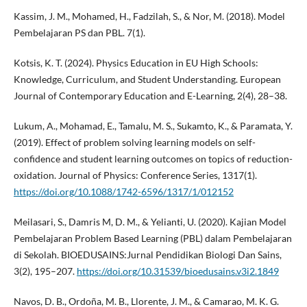
Kassim, J. M., Mohamed, H., Fadzilah, S., & Nor, M. (2018). Model
Pembelajaran PS dan PBL. 7(1).
Kotsis, K. T. (2024). Physics Education in EU High Schools:
Knowledge, Curriculum, and Student Understanding. European
Journal of Contemporary Education and E-Learning, 2(4), 28–38.
Lukum, A., Mohamad, E., Tamalu, M. S., Sukamto, K., & Paramata, Y.
(2019). Effect of problem solving learning models on self-
confidence and student learning outcomes on topics of reduction-
oxidation. Journal of Physics: Conference Series, 1317(1).
https://doi.org/10.1088/1742-6596/1317/1/012152
Meilasari, S., Damris M, D. M., & Yelianti, U. (2020). Kajian Model
Pembelajaran Problem Based Learning (PBL) dalam Pembelajaran
di Sekolah. BIOEDUSAINS:Jurnal Pendidikan Biologi Dan Sains,
3(2), 195–207.
https://doi.org/10.31539/bioedusains.v3i2.1849
Navos, D. B., Ordoña, M. B., Llorente, J. M., & Camarao, M. K. G.