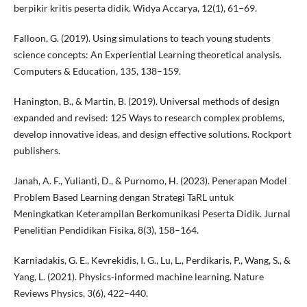
berpikir kritis peserta didik. Widya Accarya, 12(1), 61–69.
Falloon, G. (2019). Using simulations to teach young students
science concepts: An Experiential Learning theoretical analysis.
Computers & Education, 135, 138–159.
Hanington, B., & Martin, B. (2019). Universal methods of design
expanded and revised: 125 Ways to research complex problems,
develop innovative ideas, and design effective solutions. Rockport
publishers.
Janah, A. F., Yulianti, D., & Purnomo, H. (2023). Penerapan Model
Problem Based Learning dengan Strategi TaRL untuk
Meningkatkan Keterampilan Berkomunikasi Peserta Didik. Jurnal
Penelitian Pendidikan Fisika, 8(3), 158–164.
Karniadakis, G. E., Kevrekidis, I. G., Lu, L., Perdikaris, P., Wang, S., &
Yang, L. (2021). Physics-informed machine learning. Nature
Reviews Physics, 3(6), 422–440.