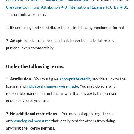
Education Program, Universitas Mulawarman
is licensed under a
Creative Commons Attribution 4.0 International License (CC BY 4.0)
.
This permits anyone to:
1.
Share
- copy and redistribute the material in any medium or format
2.
Adapt
- remix, transform, and build upon the material for any
purpose, even commercially.
Under the following terms:
1.
Attribution
- You must give
appropriate credit
, provide a link to the
license, and
indicate if changes were made
. You may do so in any
reasonable manner, but not in any way that suggests the licensor
endorses you or your use.
2.
No additional restrictions
— You may not apply legal terms
or
technological measures
that legally restrict others from doing
anything the license permits.