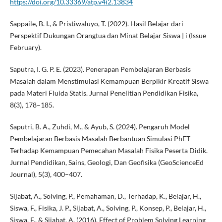
https://doi.org/10.33369/atp.v4i2.13834
Sappaile, B. I., & Pristiwaluyo, T. (2022). Hasil Belajar dari
Perspektif Dukungan Orangtua dan Minat Belajar Siswa | i (Issue
February).
Saputra, I. G. P. E. (2023). Penerapan Pembelajaran Berbasis
Masalah dalam Menstimulasi Kemampuan Berpikir Kreatif Siswa
pada Materi Fluida Statis. Jurnal Penelitian Pendidikan Fisika,
8(3), 178–185.
Saputri, B. A., Zuhdi, M., & Ayub, S. (2024). Pengaruh Model
Pembelajaran Berbasis Masalah Berbantuan Simulasi PhET
Terhadap Kemampuan Pemecahan Masalah Fisika Peserta Didik.
Jurnal Pendidikan, Sains, Geologi, Dan Geofisika (GeoScienceEd
Journal), 5(3), 400–407.
Sijabat, A., Solving, P., Pemahaman, D., Terhadap, K., Belajar, H.,
Siswa, F., Fisika, J. P., Sijabat, A., Solving, P., Konsep, P., Belajar, H.,
Siswa, F., & Sijabat, A. (2016). Effect of Problem Solving Learning