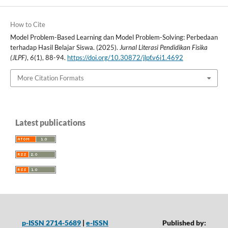
How to Cite
Model Problem-Based Learning dan Model Problem-Solving: Perbedaan
terhadap Hasil Belajar Siswa. (2025).
Jurnal Literasi Pendidikan Fisika
(JLPF)
,
6
(1), 88-94.
https://doi.org/10.30872/jlpf.v6i1.4692
More Citation Formats
Latest publications
p-ISSN 2714-5689
|
e-ISSN
Published by: