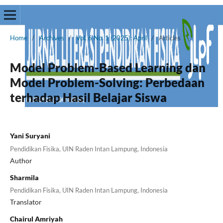
Home
/
Archives
/
Vol. 6 No. 1 (2025): April
/
Articles
Model Problem-Based Learning dan
Model Problem-Solving: Perbedaan
terhadap Hasil Belajar Siswa
Yani Suryani
Pendidikan Fisika, UIN Raden Intan Lampung, Indonesia
Author
Sharmila
Pendidikan Fisika, UIN Raden Intan Lampung, Indonesia
Translator
Chairul Amriyah