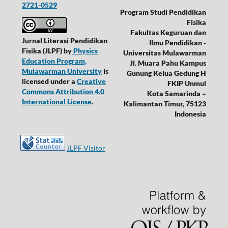
2721-0529
Program Studi Pendidikan
Fisika
Fakultas Keguruan dan
Jurnal Literasi Pendidikan
Ilmu Pendidikan -
Fisika (JLPF)
by
Physics
Universitas Mulawarman
Education Program,
Jl. Muara Pahu Kampus
Mulawarman University
is
Gunung Kelua Gedung H
licensed under a
Creative
FKIP Unmul
Commons Attribution 4.0
Kota Samarinda –
International License
.
Kalimantan Timur, 75123
Indonesia
JLPF VIsitor