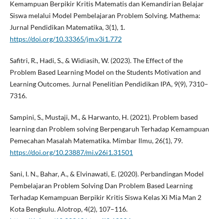
Kemampuan Berpikir Kritis Matematis dan Kemandirian Belajar
Siswa melalui Model Pembelajaran Problem Solving. Mathema:
Jurnal Pendidikan Matematika, 3(1), 1.
https://doi.org/10.33365/jm.v3i1.772
Safitri, R., Hadi, S., & Widiasih, W. (2023). The Effect of the
Problem Based Learning Model on the Students Motivation and
Learning Outcomes. Jurnal Penelitian Pendidikan IPA, 9(9), 7310–
7316.
Sampini, S., Mustaji, M., & Harwanto, H. (2021). Problem based
learning dan Problem solving Berpengaruh Terhadap Kemampuan
Pemecahan Masalah Matematika. Mimbar Ilmu, 26(1), 79.
https://doi.org/10.23887/mi.v26i1.31501
Sani, I. N., Bahar, A., & Elvinawati, E. (2020). Perbandingan Model
Pembelajaran Problem Solving Dan Problem Based Learning
Terhadap Kemampuan Berpikir Kritis Siswa Kelas Xi Mia Man 2
Kota Bengkulu. Alotrop, 4(2), 107–116.