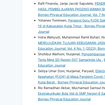
Rafli Finanda, Janje Jacob Sapulete,
PENER
HASIL PEMBELAJARAN PASSING BAWAH BO
Borneo Physical Education Journal: Vol. 7 N
Yohanes Tominsen,
Persepsi Guru PJOK Se
19 di Kabupaten Kutai Timur
,
Borneo Physic
Journal
Indra Wahyudi, Muhammad Ramli Buhari, N
MEWUJUDKAN TUJUAN KEBUGARAN JASMAN
Education Journal: Vol. 4 No. 1 (2023): Bor
Shohibul Wathoni, Nurjamal,
Pengembangan M
Tenis Meja SD Negeri 007 Samarinda Ulu
,
Education Journal
Setiya Umar Doni, Nurjamal, Paryadi,
Efekt
Kesehatan (PJOK) di Masa Pandemi Covid-1
Kutai Barat
,
Borneo Physical Education Jour
Rio Ramadhan Akbar, Muchamad Samsul Hu
Ekstrakurikuler Bola Voli di SMP Negeri 8 
Borneo Physical Education Journal