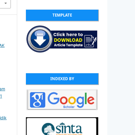
TEMPLATE
AK
INDEXED BY
lam
 1
idik