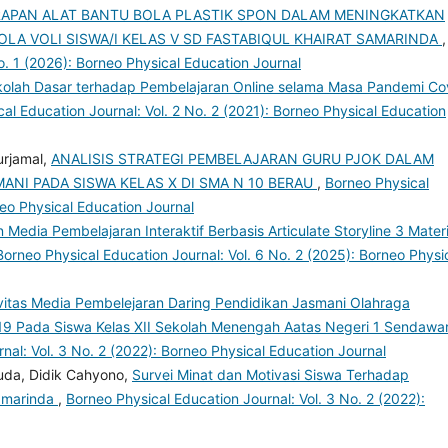
APAN ALAT BANTU BOLA PLASTIK SPON DALAM MENINGKATKAN
LA VOLI SISWA/I KELAS V SD FASTABIQUL KHAIRAT SAMARINDA
,
o. 1 (2026): Borneo Physical Education Journal
kolah Dasar terhadap Pembelajaran Online selama Masa Pandemi Co
al Education Journal: Vol. 2 No. 2 (2021): Borneo Physical Education
urjamal,
ANALISIS STRATEGI PEMBELAJARAN GURU PJOK DALAM
I PADA SISWA KELAS X DI SMA N 10 BERAU
,
Borneo Physical
neo Physical Education Journal
edia Pembelajaran Interaktif Berbasis Articulate Storyline 3 Mater
Borneo Physical Education Journal: Vol. 6 No. 2 (2025): Borneo Physi
ivitas Media Pembelejaran Daring Pendidikan Jasmani Olahraga
9 Pada Siswa Kelas XII Sekolah Menengah Aatas Negeri 1 Sendawa
nal: Vol. 3 No. 2 (2022): Borneo Physical Education Journal
da, Didik Cahyono,
Survei Minat dan Motivasi Siswa Terhadap
Samarinda
,
Borneo Physical Education Journal: Vol. 3 No. 2 (2022):