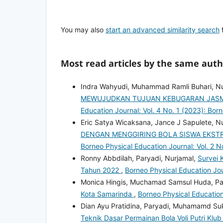
You may also
start an advanced similarity search
f
Most read articles by the same auth
Indra Wahyudi, Muhammad Ramli Buhari, N
MEWUJUDKAN TUJUAN KEBUGARAN JASMAN
Education Journal: Vol. 4 No. 1 (2023): Bor
Eric Satya Wicaksana, Jance J Sapulete, N
DENGAN MENGGIRING BOLA SISWA EKSTR
Borneo Physical Education Journal: Vol. 2 N
Ronny Abbdilah, Paryadi, Nurjamal,
Survei 
Tahun 2022
,
Borneo Physical Education Jou
Monica Hingis, Muchamad Samsul Huda, Pa
Kota Samarinda
,
Borneo Physical Education
Dian Ayu Pratidina, Paryadi, Muhamamd Su
Teknik Dasar Permainan Bola Voli Putri Kl