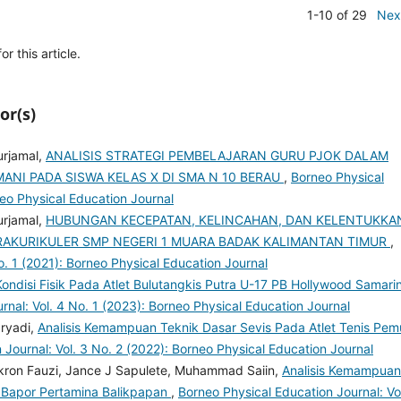
1-10 of 29
Nex
or this article.
or(s)
urjamal,
ANALISIS STRATEGI PEMBELAJARAN GURU PJOK DALAM
I PADA SISWA KELAS X DI SMA N 10 BERAU
,
Borneo Physical
neo Physical Education Journal
urjamal,
HUBUNGAN KECEPATAN, KELINCAHAN, DAN KELENTUKKA
AKURIKULER SMP NEGERI 1 MUARA BADAK KALIMANTAN TIMUR
,
o. 1 (2021): Borneo Physical Education Journal
Kondisi Fisik Pada Atlet Bulutangkis Putra U-17 PB Hollywood Samari
rnal: Vol. 4 No. 1 (2023): Borneo Physical Education Journal
ryadi,
Analisis Kemampuan Teknik Dasar Sevis Pada Atlet Tenis Pem
 Journal: Vol. 3 No. 2 (2022): Borneo Physical Education Journal
kron Fauzi, Jance J Sapulete, Muhammad Saiin,
Analisis Kemampuan
ub Bapor Pertamina Balikpapan
,
Borneo Physical Education Journal: Vo