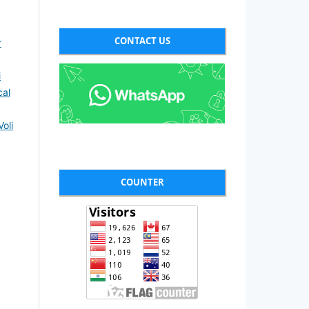
CONTACT US
r
i
cal
oli
COUNTER