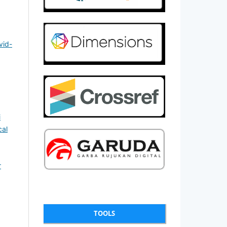
vid-
i
cal
r
TOOLS