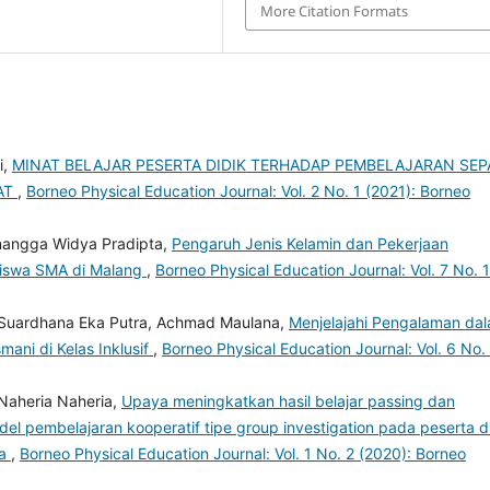
More Citation Formats
i,
MINAT BELAJAR PESERTA DIDIK TERHADAP PEMBELAJARAN SEP
AT
,
Borneo Physical Education Journal: Vol. 2 No. 1 (2021): Borneo
Anangga Widya Pradipta,
Pengaruh Jenis Kelamin dan Pekerjaan
Siswa SMA di Malang
,
Borneo Physical Education Journal: Vol. 7 No. 1
li Suardhana Eka Putra, Achmad Maulana,
Menjelajahi Pengalaman da
ani di Kelas Inklusif
,
Borneo Physical Education Journal: Vol. 6 No.
Naheria Naheria,
Upaya meningkatkan hasil belajar passing dan
del pembelajaran kooperatif tipe group investigation pada peserta d
da
,
Borneo Physical Education Journal: Vol. 1 No. 2 (2020): Borneo