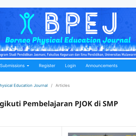
Submissions
Register
Login
Announcements
hysical Education Journal
/
Articles
ngikuti Pembelajaran PJOK di SMP