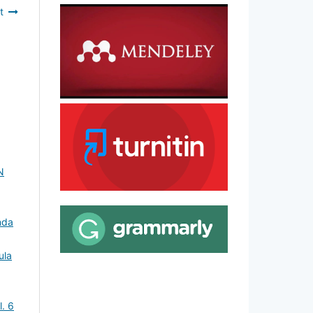
t
N
nda
ula
l. 6