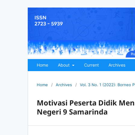
Home
About
Current
Archives
Home
/
Archives
/
Vol. 3 No. 1 (2022): Borneo P
Motivasi Peserta Didik Me
Negeri 9 Samarinda