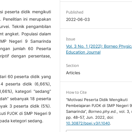
si peserta didik mengikuti
Published
Penelitian ini merupakan
2022-06-03
survei. Teknik pengambilan
nt angket. Populasi dalam
Issue
X SMP Negeri 9 Samarinda
Vol. 3 No. 1 (2022): Borneo Physic
engan jumlah 60 Peserta
Education Journal
riptif
dengan persentase,
Section
Articles
dari 60 peserta didik yang
4 peserta didik (6,66%),
1,66%), kategori “sedang”
How to Cite
ndah” sebanyak 18 peserta
“Motivasi Peserta Didik Mengikuti
Pembelajaran PJOK di SMP Negeri 
yak 3 peserta didik (5%).
Samarinda”,
Borneo.phy.ed.
, vol. 3, 
kuti PJOK di SMP Negeri 9
pp. 48–57, Jun. 2022, doi:
pada ketegori sedang.
10.30872/bpej.v3i1.1040
.