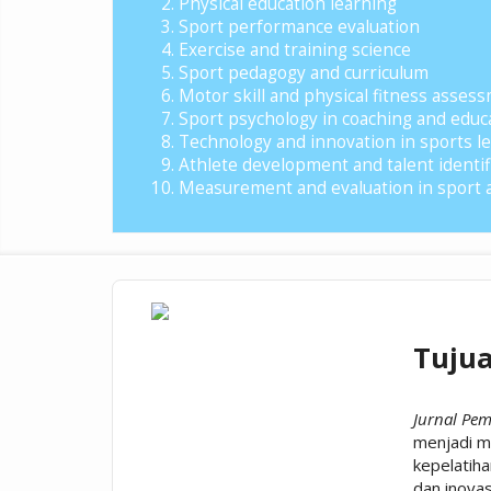
Physical education learning
Sport performance evaluation
Exercise and training science
Sport pedagogy and curriculum
Motor skill and physical fitness asses
Sport psychology in coaching and educ
Technology and innovation in sports l
Athlete development and talent identif
Measurement and evaluation in sport a
Tuju
Jurnal Pe
menjadi m
kepelatiha
dan inovas