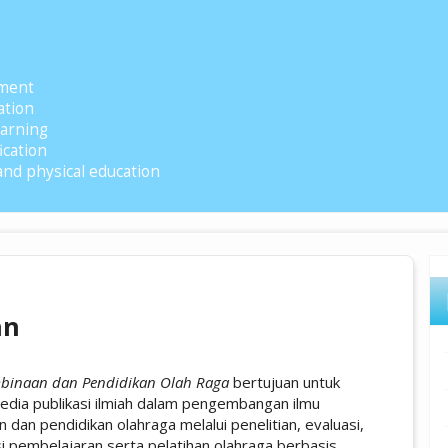
sment
ation
earning
ication
nd physical education
an
mbinaan dan Pendidikan Olah Raga
bertujuan untuk
edia publikasi ilmiah dalam pengembangan ilmu
n dan pendidikan olahraga melalui penelitian, evaluasi,
i pembelajaran serta pelatihan olahraga berbasis