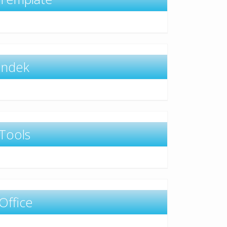
indek
Tools
Office