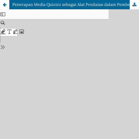
Penerapan Media Quizizz sebagai Alat Penilaian dalam Pembelajaran Bahasa Indonesia di Kelas XI SMA Negeri 16 Samarinda