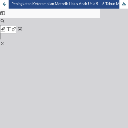
Peningkatan Keterampilan Motorik Halus Anak Usia 5 – 6 Tahun Melalui Permainan Edukatif Puzzle Di Tk Negeri 01 Kota Bangun Kutai Kartanegara